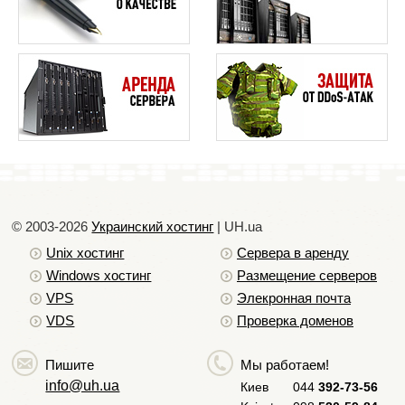
Отправка электронной почты с
аутентификацией SMTP - OpenCart
Отправка электронной почты с
аутентификацией SMTP - PrestaShop
Отправка электронной почты с
аутентификацией SMTP - WordPress
Что такое Серые Списки (GreyListing)?
© 2003-2026
Украинский хостинг
| UH.ua
Как установить права доступа к файлам
Unix хостинг
Сервера в аренду
(CHMOD)
Windows хостинг
Размещение серверов
Проблемы с электронной почтой
4
VPS
Элекронная почта
VDS
Проверка доменов
Как сделать рассылку и не стать при этом
спаммером
4
Пишите
Мы работаем!
Установка Composer
info@uh.ua
Киев
044
392-73-56