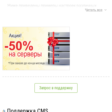
Ниже приведены примеры настроек различных
Читать все
почтовых программ - Mozilla Thunderbird, Microsoft
Outlook, Outlook Express, The Bat! (для просмотра -
нажмите на соответствующую ссылку ниже).
Остальные программы настраиваются по аналогии с
приведенными примерами.
См.также:
Электронная почта
Запрос в поддержку
Создание электронной почты
4
Настройка почты (что значат поля, вводимые в
почтовых программах)
8
Поддержка CMS