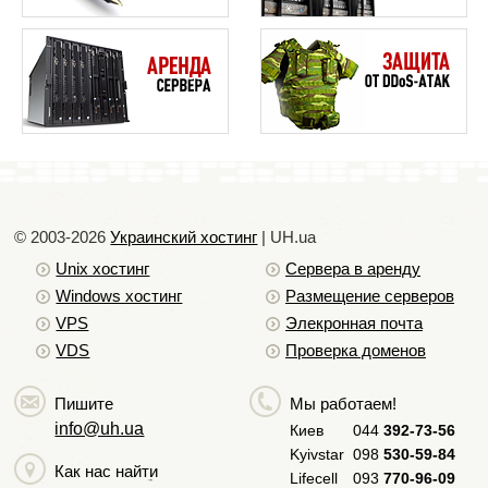
Как создать создать файл PHPInfo
Как выполнить PHP в .html файлах
Все о файле php.ini. Общие настройки
Как выполнить команды ping и tracert
Как узнать путь к файлам на хостинге
Как сделать резервную копию Вашего сайта в cPanel
Как сделать резервную копию Вашего сайта в
© 2003-2026
DirectAdmin
Украинский хостинг
| UH.ua
Unix хостинг
Сервера в аренду
Как сделать резервную копию Вашего сайта в
ispmanager
Windows хостинг
Размещение серверов
VPS
Элекронная почта
От чего зависит скорость загрузки сайта
VDS
Проверка доменов
Рекомендации по созданию надежных паролей
Как изменить версию РНР в cPanel
Пишите
Мы работаем!
info@uh.ua
Как изменить версию РНР в DirectAdmin
Киев
044
392-73-56
Kyivstar
098
530-59-84
Как запретить доступ к сайту для определённых IP-
Как нас найти
Lifecell
093
770-96-09
адресов