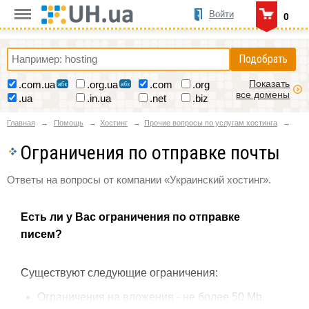
Войти
0
Подобрать
Показать
.com.ua
.org.ua
.com
.org
все домены
.ua
.in.ua
.net
.biz
Главная
Помощь
Хостинг
Прочие вопросы по услугам хостинга
Ограничения по отправке почты
Ответы на вопросы от компании «Украинский хостинг».
Есть ли у Вас ограничения по отправке
писем?
Существуют следующие ограничения:
Ограничения на вложения - не более 50 Mb.