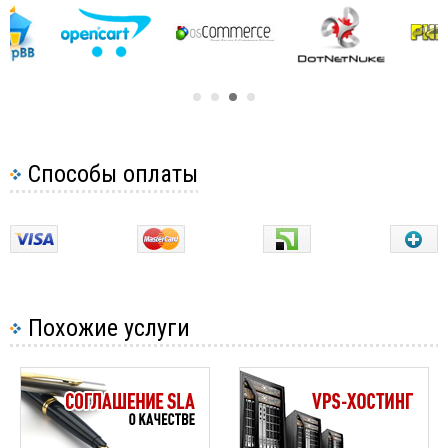
Настройка планировщика задач (CRON) в ispmanager
Настройка планировщика задач (CRON)
Как настроить переадресацию с одного сайта на другой
с помощью .htaccess
Могу ли я изменить имя пользователя моего хостинга?
Как изменить пароль вашей учетной записи
Способы оплаты
электронной почты cPanel, ispmanager, directadmin
Как изменить пароль для ftp-пользователя в
ispmanager, cPanel, DirectAdmin
Как изменить версию РНР в ispmanager
Как создать редирект в cPanel
Когда вы должны обновить свой хостинг-план?
Похожие услуги
Как настроить собственную страницу ошибок
Как настроить зоны DNS в cPanel
Как проверить работу сайта, если домен не направлен
на NS-сервера хостинга.