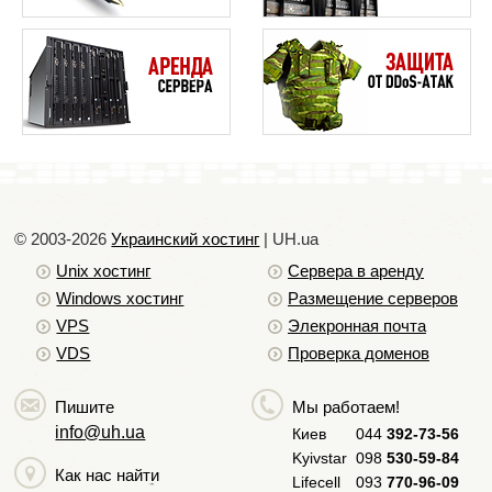
© 2003-2026
Украинский хостинг
| UH.ua
Unix хостинг
Сервера в аренду
Windows хостинг
Размещение серверов
VPS
Элекронная почта
VDS
Проверка доменов
Пишите
Мы работаем!
info@uh.ua
Киев
044
392-73-56
Kyivstar
098
530-59-84
Как нас найти
Lifecell
093
770-96-09