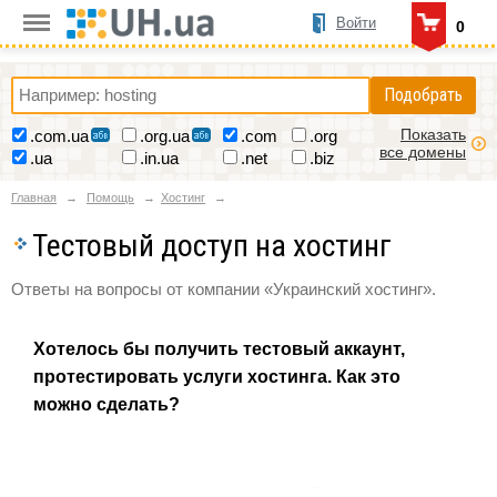
Войти
0
Подобрать
Показать
.com.ua
.org.ua
.com
.org
все домены
.ua
.in.ua
.net
.biz
Главная
Помощь
Хостинг
Тестовый доступ на хостинг
Ответы на вопросы от компании «Украинский хостинг».
Хотелось бы получить тестовый аккаунт,
протестировать услуги хостинга. Как это
можно сделать?
Для открытия тестового хостинга Вам требуется