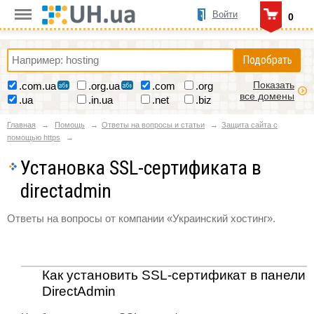
Войти
0
Подобрать
Показать
.com.ua
.org.ua
.com
.org
все домены
.ua
.in.ua
.net
.biz
Главная
Помощь
Ответы на вопросы и статьи
Защита сайта с
помощью https
Установка SSL-сертификата в
directadmin
Ответы на вопросы от компании «Украинский хостинг».
Как установить SSL-сертификат в панели
DirectAdmin