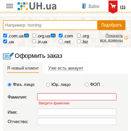
Войти
(1)
Подобрать
Показать
.com.ua
.org.ua
.com
.org
все домены
.ua
.in.ua
.net
.biz
Оформить заказ
Я новый клиент
Уже есть аккаунт
Физ. лицо
Юр. лицо
ФОП
Фамилия:
Введите фамилию
Имя:
Отчество: