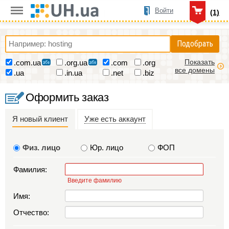
Войти
(1)
Подобрать
Показать
.com.ua
.org.ua
.com
.org
все домены
.ua
.in.ua
.net
.biz
Оформить заказ
Я новый клиент
Уже есть аккаунт
Физ. лицо
Юр. лицо
ФОП
Фамилия:
Введите фамилию
Имя:
Отчество: